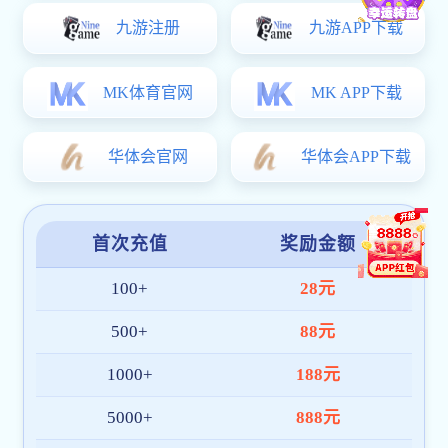
常见风险威胁
暴力破解尝试
账户冒用登录
中间人劫持
数据泄露与滥用
非法脚本注入
防护体系
高强度密码加密机制
实时设备监测与IP识别
HTTPS + TLS 1.3 加密协议
行为日志审计 + 异常告警
XSS/SQL注入防护规则引擎