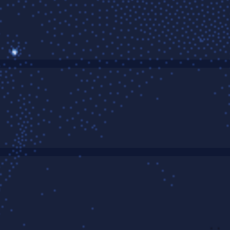
在本赛季的欧洲冠军联赛中，阿森纳凭借超过23
这一成绩让许多球迷感到振奋。作为历史悠久的
再次迎来了属于自己的巅峰时刻。紧随其后的是
马德里等传统豪门，他们的夺冠概率虽然稍逊于