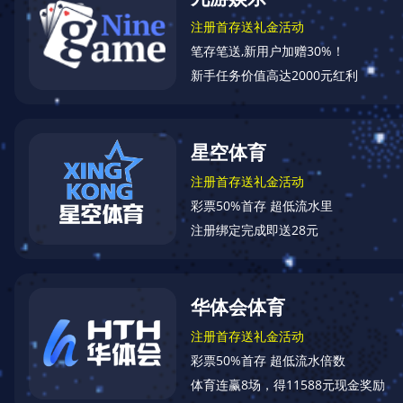
立即下载半岛体育APP
首页
/
体育焦点
/ 正文