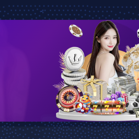
体育
下载App
公司简介
威体育数据平
包括NBA、英超、欧洲杯、
信赖。