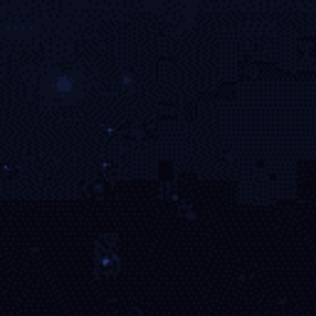
及莱比锡
决赛轮选
2026-06-30
2026-05
联系我们
浙江省道里区新华路718号13栋572室
support@bandaotiyuvip.com
半
需
A
体