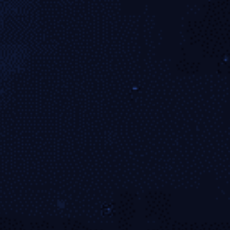
分超过115分
利物浦密切关注多名中卫
全明星扣