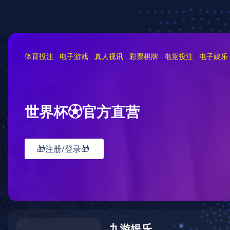
立即注册
半岛体育
官网 · 权
台
半岛体育 OFFICIAL WEBSITE
自2022年创立以来，
半岛体育
致力于为用户提供
LPL在内的热门赛事直播与数据服务，广受用户