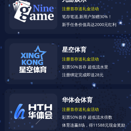
立即下载半岛体育APP
首页
/
体育焦点
/ 正文