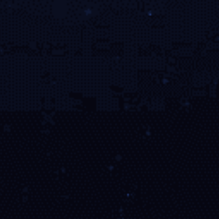
-25
半岛体育
岛体育（Bandao）支持多终端使用，半岛体育网页版无
下载即可浏览丰富赛事内容。半岛体育结合数据分析与实
时互动功能，为用户带来沉浸式竞猜体验。通过半岛体育
PP，用户可享受流畅的操作体验和个性化推荐服务。半岛
育官网同步赛事资讯与优惠信息，界面简洁易用，是广大
体育爱好者的首选平台