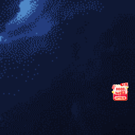
从社交媒体到传统媒体，各大平台对他们消
的曝光率，这将直接推动票房收入及周边商
例如见面会、签名活动等，可以有效拉近明
在长久中形成良好的循环，为俱乐部发展提
迈阿密巴萨U40有着令人期待的发展前
国际舞台上寻求突破。两位巨星所代表的不
障。
的领袖气质，将有助于培养出更多具备竞争