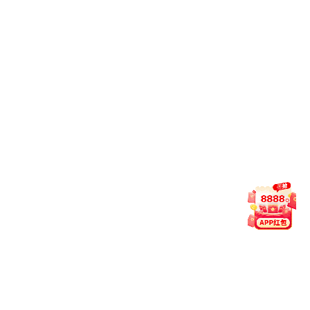
的立场，认为他坚持了一种关于体育精神和责任感的
重要价值观。
社交媒体上，更是掀起了一阵热议。一些粉丝纷纷表
达对切特里的钦佩之情，他们认为这种坚定态度值得
尊敬。同时，也有不少声音质疑为何不能兼顾个人发
展与国家利益，两者之间似乎存在一定矛盾。
总而言之，此次事件不仅仅是一次简单的人物交流问
题，更折射出当前印度足球生态系统内部存在的一系
列复杂矛盾。这也促使我们思考，在面对巨大压力
时，如何保持良好的心态和正确的发展方向。
4、未来发展的展望
展望未来，如果想要改变当前局面，需要从多个层面
进行综合治理。例如，加强青少年培训体系，提高教