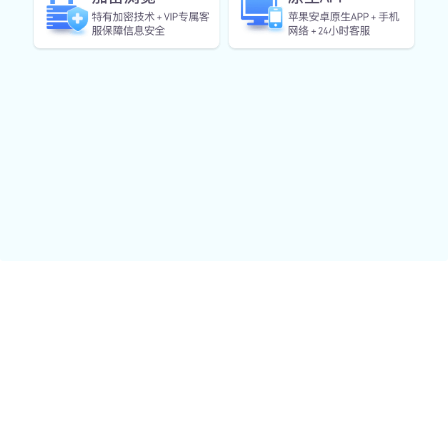
最后，媒体对于印度足球的报道往往集中在负面新闻
上，加之缺乏有效的宣传与推广，使得大众对该项运
动的热情有所下降。因此，要想推动整个行业的发
展，需要各方共同努力，以改善这一现状。
2、切特里拒绝会面的原因
切特里的拒绝并非单纯出于个人意愿，而是涉及更深
层次的问题。他认为，与梅西会面虽然是一种荣誉，
但更重要的是要关注国内足球的发展。他希望借此机
会向外界传递一个信号，即需要更加重视基层建设，
而不是仅仅依靠明星效应来提升印象。
此外，切特里作为一名老将，他见证了许多年轻球员
因缺乏支持和资源而未能实现梦想。在他看来，与其