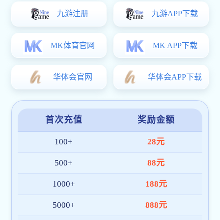
2026-05-17 23:48
47 次阅读
印度足球困境加剧切特里拒绝与梅西会面
引发热议
近年来，印度足球的发展面临着诸多挑战，尤其是在
与国际足坛接轨的过程中显得尤为艰难。切特里作为
印度足球的代表性人物，其拒绝与梅西会面的举动，
引发了广泛的讨论和热议。这一事件不仅反映出切特
里个人对足球价值观的坚持，也深刻揭示了印度足球
在发展道路上所遭遇的困境。本文将从四个方面详细
探讨这一话题，包括印度足球现状、切特里拒绝会面