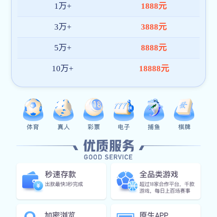
的原因、此事件引发的社会反响以及未来发展的展
望，力求全面呈现印度足球的复杂局势。
1、印度足球现状分析
首先，印度足球在过去几年中逐渐受到关注，但整体
水平仍然有限。虽然有一些成功案例，如ISL（印度超
级联赛）的推广，但这些尝试并没有根本改变国家队
在国际赛事中的表现。相较于其他国家，印度在青训
体系、职业联赛及基础设施等方面亟待提升。
其次，尽管有明星球员如切特里等人活跃于国际舞
台，但他们所承受的压力也越来越大。许多球迷希望
通过这些球星能够看到更高水平的比赛，而这无形中
加重了运动员们肩上的负担，使他们难以专注于自身
发展。