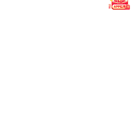
4、评选对足球界的意义
《马卡报》对于年度进步最大球员的评选，不仅是对
个人努力的一种肯定，也是对整个足球界发展的鼓
励。这样的奖项促使更多年轻球员奋发向上，在竞争
激烈的大环境下勇于突破自我。同时，这也是对优秀
人才的一次集中展示，让更多人看到新生力量崛起所
带来的希望。
此外，该评选还强调了团队精神的重要性。在现代足
球中，一个人的成功往往离不开团队配合。因此，这
样的一项评选可以激励其他年轻运动员更加注重协
作，通过团队合作实现共同目标，从而推动整体水平
提升。
最终，《马卡报》的这一评选结果，无疑会激励更多