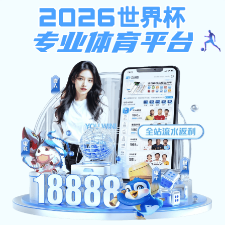
立即注册
半岛体育
官网 · 权威体
育数据平台
半岛体育 OFFICIAL WEBSITE
自2022年创立以来，
半岛体育
致力于为用户提供包括
NBA、英超、欧洲杯、LPL在内的热门赛事直播与数据
服务，广受用户信赖。
立即下载半岛体育APP