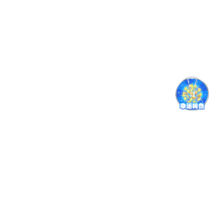
与此同时，卡尔赫伊森同样表现不俗。他不仅保持着
稳定的竞技状态，更是在不少关键赛事中扮演了英雄
角色。无论是助攻还是破门得分，他总能恰到好处地
帮助队伍逆转局势。这种能力令他成为球队的重要支
柱之一，也为他的晋升铺平了道路。
此外，两位球员之间也形成了一定程度上的默契配
合。他们相互理解、相辅相成，通过连线配合创造机
会，使得球队整体战斗力大幅提升。这种化学反应不
仅增强了自身实力，也为球队带来了更多胜利机遇。
3、影响力与未来发展潜力
随着赛季成绩越来越好，两位球员逐渐成为各自球队
乃至整个联赛的重要人物。奥利塞凭借个人魅力和卓