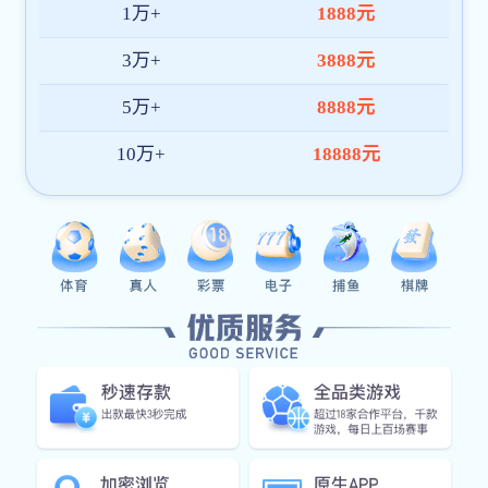
而出，并展现出令人瞩目的进步。
1、两位球员的成长历程
奥利塞和卡尔赫伊森都有着不平凡的成长背景，二人
从小就展现出了足球天赋。奥利塞出生于一个足球世
家，从小便接受系统的训练，他在青训营中的表现引
起了多方关注。而卡尔赫伊森虽然起步较晚，但他凭
借顽强的毅力和刻苦的训练，逐渐弥补了技术上的不
足。这种不同的成长轨迹，使得他们各自的发展路径
充满了故事性。
随着时间推移，奥利塞逐渐成为球队的重要一员。他
不仅具备出色的技术，还拥有良好的战术意识，这使
他在比赛中能够做出快速决策。而卡尔赫伊森也不甘
示弱，他通过不断参加比赛积累经验，在每一次出场