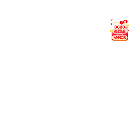
4、未来发展趋势展望
NBA作为全球顶尖篮球联赛，其发展趋势往往会引领
整个体育产业。在未来，无论是针对裁判执法体系还
是围绕明星球员的发展，都充满机遇与挑战。例如，
在数字化浪潮席卷而来的背景下，更加智能化的数据
分析工具将帮助裁判提高决策质量，同时也为教练提
供丰富的数据支持，让他们制定更加科学合理的战术
安排。
对于像LBJ这样的超级巨星而言，在职业生涯末期，如
果能够借助先进科技，如营养管理、生物特征监测等
手段维持竞技状态，那么他的传奇故事还有可能延续
下去。此外，新星崛起也意味着竞争加剧，各支球队
需要不断探索新鲜血液，为联盟注入活力，而老将如