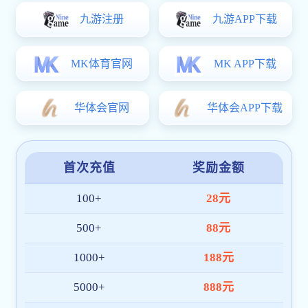
2026-04-30 21:29
65 次阅读
过去20年NBA裁判影响深远LBJ最后一季能
否逆袭成传奇
在过去的20年中，NBA裁判的执法风格与技术不断演
变，这对比赛的结果和球队战略产生了深远的影响。
与此同时，勒布朗·詹姆斯（LBJ）的职业生涯即将迎
来最后一季，他是否能够在这关键时刻逆袭成传奇，
成为历史上最伟大的球员之一，引发了广泛讨论。本
文将从四个方面探讨这两个主题：NBA裁判如何影响
比赛、LBJ的个人表现及其历史地位、裁判与球员之间